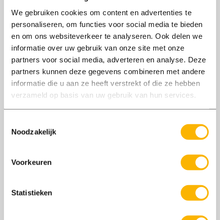
We gebruiken cookies om content en advertenties te
Axxent uitzendbureau
personaliseren, om functies voor social media te bieden
Genemuiden doet het elke
en om ons websiteverkeer te analyseren. Ook delen we
informatie over uw gebruik van onze site met onze
keer weer
partners voor social media, adverteren en analyse. Deze
partners kunnen deze gegevens combineren met andere
Bij Axxent geloven we sterk in het motto 'de
informatie die u aan ze heeft verstrekt of die ze hebben
juiste persoon op de juiste plek'. Daarom gaan
verzameld op basis van uw gebruik van hun services.
we bij het zoeken naar een baan niet over één
nacht ijs. Jouw persoonlijke jobcoach zet zich
Toestemmingsselectie
volledig in om een functie te vinden waarin je
Noodzakelijk
helemaal tot je recht komt. Een baan waarin je
jezelf kunt zijn, waar je vaardigheden
Voorkeuren
gewaardeerd worden en waar je kunt groeien.
Voeg daarbij een aantrekkelijk salaris en een
Statistieken
goede werk-privébalans, en je weet dat Axxent
uitzendbureau Genemuiden de juiste partner is