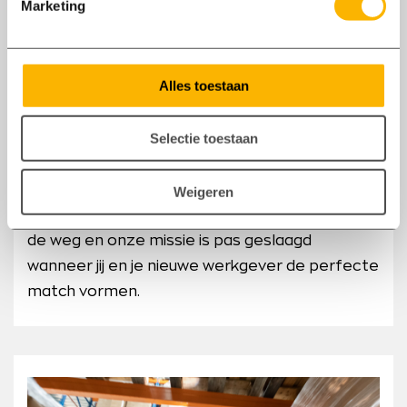
Marketing
in jouw zoektocht.
Bij Axxent houden we niet van lange,
Alles toestaan
omslachtige selectieprocedures. Wij richten
ons op één doel: jou optimaal begeleiden naar
Selectie toestaan
je nieuwe baan. Vanaf het eerste gesprek tot
aan je start bij je nieuwe werkgever, staat jouw
jobcoach klaar met advies, ondersteuning en
Weigeren
begeleiding. Wij gaan geen enkele uitdaging uit
de weg en onze missie is pas geslaagd
wanneer jij en je nieuwe werkgever de perfecte
match vormen.