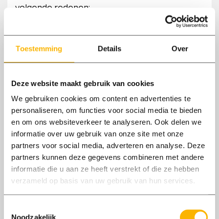
volgende redenen:
Wet- en regelgeving;
Bijvoorbeeld BSN voor de loonaangifte naar
Toestemming
Details
Over
de Belastingdienst;
Gerechtvaardigd belang;
Deze website maakt gebruik van cookies
Wanneer de verwerking noodzakelijk is om
We gebruiken cookies om content en advertenties te
ons werk uit te voeren, zoals onze
personaliseren, om functies voor social media te bieden
personeelsadministratie;
en om ons websiteverkeer te analyseren. Ook delen we
informatie over uw gebruik van onze site met onze
Toestemming van de gebruiker;
partners voor social media, adverteren en analyse. Deze
Wanneer jij ons toestemming geeft om
partners kunnen deze gegevens combineren met andere
bepaalde gegevens te verwerken.
informatie die u aan ze heeft verstrekt of die ze hebben
verzameld op basis van uw gebruik van hun services.
Delen met derden
Toestemmingsselectie
Soms is het noodzakelijk om (enkele)
Noodzakelijk