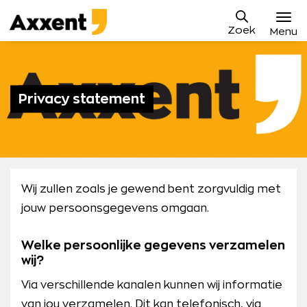
Ga
Axxent
naar
Zoek
B.V.
Menu
content
Vacatures
Sollicitatieproces
Privacy statement
Waarom Axxent
Blog
Contact
Wij zullen zoals je gewend bent zorgvuldig met
jouw persoonsgegevens omgaan.
Mijn Axxent
Welke persoonlijke gegevens verzamelen
wij?
Via verschillende kanalen kunnen wij informatie
van jou verzamelen. Dit kan telefonisch, via