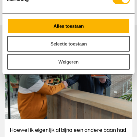
Schrijf je direct in
Alles toestaan
Dit maakt voor ons het verschil
Selectie toestaan
Weigeren
Hoewel ik eigenlijk al bijna een andere baan had
Axxent had snel een leuke baan voor mij
Als ik een dag vrij ben of vakantie heb heeft