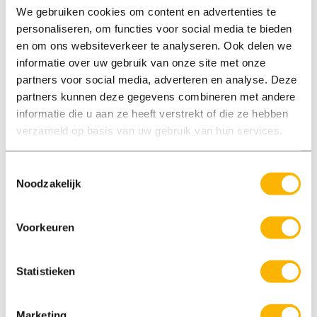
We gebruiken cookies om content en advertenties te
personaliseren, om functies voor social media te bieden
en om ons websiteverkeer te analyseren. Ook delen we
informatie over uw gebruik van onze site met onze
partners voor social media, adverteren en analyse. Deze
partners kunnen deze gegevens combineren met andere
informatie die u aan ze heeft verstrekt of die ze hebben
verzameld op basis van uw gebruik van hun services.
Waarom werken via Axxent?
Goedbetaalde banen bij betrouwbare
Toestemmingsselectie
Noodzakelijk
organisaties
Persoonlijke benadering
Voorkeuren
Wij houden van korte lijnen, no-nonsense
Statistieken
De beste jobcoaches die jou overal mee
helpen
Marketing