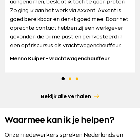
aangenomen, besloot ik toch te gaan praten.
gevonden. Ik werk al jaren met plezier bij
Axxent altijd leuke klussen voor mij. Zo doe ik in
Zo ging ik aan het werk via Axxent. Axxent is
diverse opdrachtgevers. Elke vrijdagmiddag
verschillende branches ervaring op en verdien
goed bereikbaar en denkt goed mee. Door het
sluiten we af met een gezellige borrel
ik een mooie zakcent bij. Communicatie per
oprechte contact hebben zij een werkgever
WhatsApp verloopt ook lekker snel.
Johan (61) - groenmedewerker
gevonden die bij me past en geïnvesteerd in
Jelle (19) - student
een opfriscursus als vrachtwagenchauffeur.
Menno Kuiper - vrachtwagenchauffeur
1
2
3
Bekijk alle verhalen
Waarmee kan ik je helpen?
Onze medewerkers spreken Nederlands en