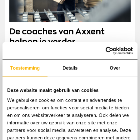
De coaches van Axxent
helpen je verder
Het leven is meer dan werken alleen. Toch is
een goede baan wel een handig om te kunnen
Toestemming
Details
Over
leven zoals jij zelf wilt. Maar wat als Axxent
beide voor jou kan combineren? Een mooi
Deze website maakt gebruik van cookies
inkomen hebben door middel van een bijbaan
We gebruiken cookies om content en advertenties te
die helemaal bij je past, die je voldoening geeft
personaliseren, om functies voor social media te bieden
en waar je met de leukste collega's in een
en om ons websiteverkeer te analyseren. Ook delen we
hecht team kunt samenwerken. Het kan met
informatie over uw gebruik van onze site met onze
Axxent als je bij ons langskomt om de
partners voor social media, adverteren en analyse. Deze
mogelijkheden die we hebben voor een bijbaan
partners kunnen deze gegevens combineren met andere