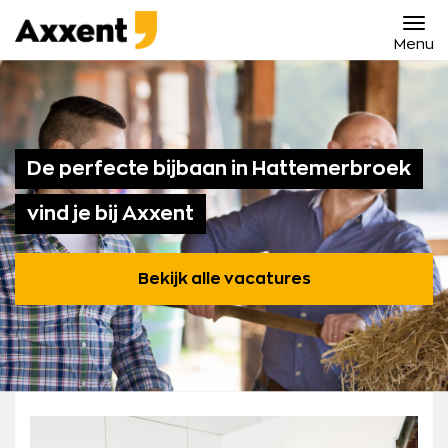
Ga
Axxent
naar
B.V.
Menu
content
Bekijk bijbanen in Hattemerbroek
Contact
De perfecte bijbaan in Hattemerbroek
vind je bij Axxent
Bekijk alle vacatures