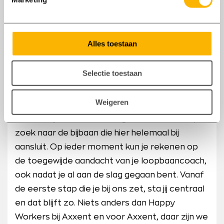
Bij Axxent geloven we in de sterktes en
kwaliteiten van iedere kandidaat, elke keer
Alles toestaan
opnieuw. Daarom werken we niet met
standaard selectierondes, maar gaan we voor
Selectie toestaan
een persoonlijke aanpak op maat. We gaan in
gesprek over jouw wensen voor een bijbaan in
Weigeren
Hattemerbroek. Je loopbaancoach gaat op
basis van je kennis, ervaring en kwaliteiten op
zoek naar de bijbaan die hier helemaal bij
aansluit. Op ieder moment kun je rekenen op
de toegewijde aandacht van je loopbaancoach,
ook nadat je al aan de slag gegaan bent. Vanaf
de eerste stap die je bij ons zet, sta jij centraal
en dat blijft zo. Niets anders dan Happy
Workers bij Axxent en voor Axxent, daar zijn we