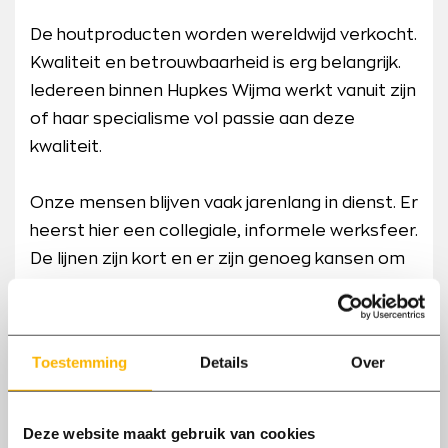
De houtproducten worden wereldwijd verkocht.
Kwaliteit en betrouwbaarheid is erg belangrijk.
Iedereen binnen Hupkes Wijma werkt vanuit zijn
of haar specialisme vol passie aan deze
kwaliteit.
Onze mensen blijven vaak jarenlang in dienst. Er
heerst hier een collegiale, informele werksfeer.
De lijnen zijn kort en er zijn genoeg kansen om
je te ontwikkelen binnen Hupkes Wijma.
Klinkt dit goed? Wacht dan niet, bekijk de
Toestemming
Details
Over
vacatures en solliciteer.
Bekijk vacatures
Deze website maakt gebruik van cookies