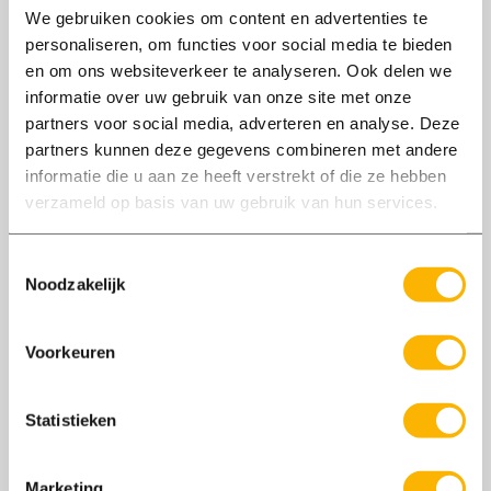
Bekijk sfeerbeelden
We gebruiken cookies om content en advertenties te
personaliseren, om functies voor social media te bieden
en om ons websiteverkeer te analyseren. Ook delen we
informatie over uw gebruik van onze site met onze
partners voor social media, adverteren en analyse. Deze
Vacatures
partners kunnen deze gegevens combineren met andere
informatie die u aan ze heeft verstrekt of die ze hebben
Er zijn geen vacatures gevonden voor dit
bedrijf
verzameld op basis van uw gebruik van hun services.
Stuur open sollicitatie
Toestemmingsselectie
Noodzakelijk
Bekijk nog meer vacatures
Voorkeuren
Statistieken
Marketing