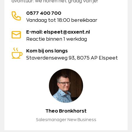
avontuur: we horen het graag van je!
0577 400 700
Vandaag tot 18:00 bereikbaar
E-mail: elspeet@axxent.nl
Reactie binnen 1 werkdag
Kom bij ons langs
Staverdenseweg 93, 8075 AP Elspeet
Theo Bronkhorst
Salesmanager New Business