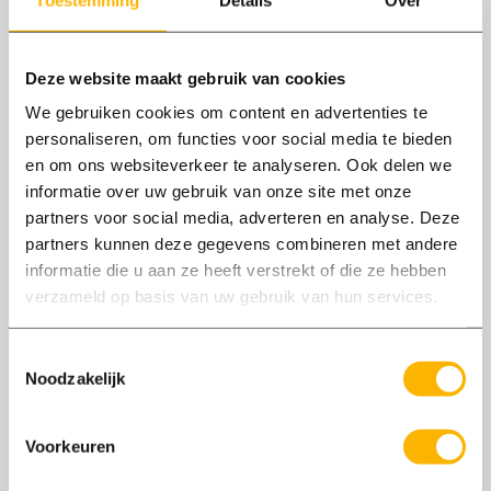
Deze website maakt gebruik van cookies
We gebruiken cookies om content en advertenties te
personaliseren, om functies voor social media te bieden
Medewerker Teelt
en om ons websiteverkeer te analyseren. Ook delen we
Harderwijk
40 - 40 uur
informatie over uw gebruik van onze site met onze
€ 2550,00 - € 3200,00 per maand (bruto)
partners voor social media, adverteren en analyse. Deze
partners kunnen deze gegevens combineren met andere
Werk jij graag tussen het groen, houd je van
informatie die u aan ze heeft verstrekt of die ze hebben
afwisseling en draai je je hand niet om voor
verzameld op basis van uw gebruik van hun services.
spuitwerk? Dan pas je perfect bij onze
opdrachtgever in Harderwijk!
Toestemmingsselectie
Noodzakelijk
Bekijk vacature
Voorkeuren