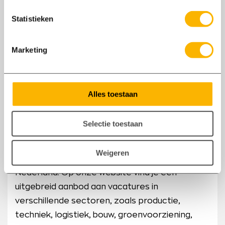
Statistieken
Marketing
Alles toestaan
Vacatures in Heerde bij
uitzendbureau Axxent
Selectie toestaan
Axxent opereert niet alleen in Heerde, maar
Weigeren
ook op diverse andere locaties in Midden-
Nederland. Op onze website vind je een
uitgebreid aanbod aan vacatures in
verschillende sectoren, zoals productie,
techniek, logistiek, bouw, groenvoorziening,