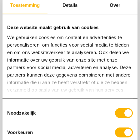
Toestemming
Details
Over
Dit zijn vacatures in een
Deze website maakt gebruik van cookies
straal van 10 kilometer om
We gebruiken cookies om content en advertenties te
personaliseren, om functies voor social media te bieden
Heerde
en om ons websiteverkeer te analyseren. Ook delen we
informatie over uw gebruik van onze site met onze
Geen vacatures gevonden
partners voor social media, adverteren en analyse. Deze
partners kunnen deze gegevens combineren met andere
Bekijk nog meer vacatures
informatie die u aan ze heeft verstrekt of die ze hebben
verzameld op basis van uw gebruik van hun services.
Toestemmingsselectie
Noodzakelijk
Voorkeuren