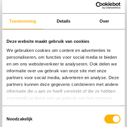
eenmaal tijd en aandacht nodig. Voor sommige
vacatures heb je een rijbewijs nodig of moet je
met een tractor, aanhanger of
Toestemming
Details
Over
landbouwvoertuig kunnen rijden. Heb je dat
niet? Als je écht graag wilt is scholing in deze
Deze website maakt gebruik van cookies
vaardigheid vaak wel bespreekbaar.
We gebruiken cookies om content en advertenties te
personaliseren, om functies voor social media te bieden
en om ons websiteverkeer te analyseren. Ook delen we
informatie over uw gebruik van onze site met onze
Vacatures
partners voor social media, adverteren en analyse. Deze
partners kunnen deze gegevens combineren met andere
informatie die u aan ze heeft verstrekt of die ze hebben
verzameld op basis van uw gebruik van hun services.
Toestemmingsselectie
Noodzakelijk