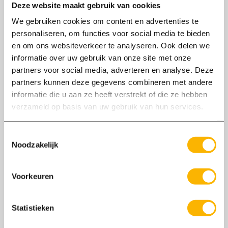
Deze website maakt gebruik van cookies
We gebruiken cookies om content en advertenties te
personaliseren, om functies voor social media te bieden
en om ons websiteverkeer te analyseren. Ook delen we
informatie over uw gebruik van onze site met onze
partners voor social media, adverteren en analyse. Deze
partners kunnen deze gegevens combineren met andere
informatie die u aan ze heeft verstrekt of die ze hebben
Selecteer
verzameld op basis van uw gebruik van hun services.
Toestemmingsselectie
Privacy
Noodzakelijk
In het kader van je inschrijving en eventuele
dienstverband verwerken we je
Voorkeuren
persoonsgegevens. Hierbij nemen we de
noodzakelijke zorgvuldigheid in acht. Meer
hierover kun je lezen in ons
privacystatement
.
Statistieken
Om je actief naar werk te kunnen bemiddelen