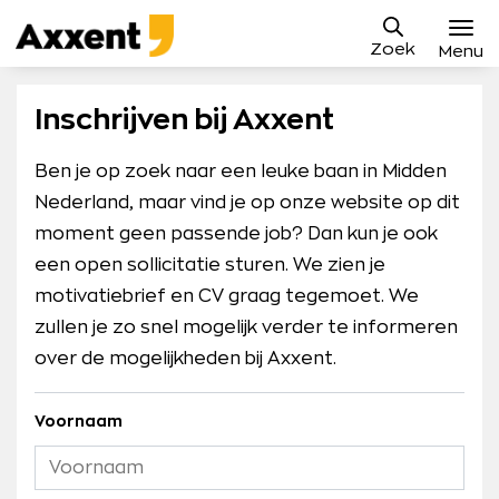
Ga
Axxent
naar
Zoek
B.V.
Menu
content
Vacatures
Inschrijven bij Axxent
Sollicitatieproces
Ben je op zoek naar een leuke baan in Midden
Nederland, maar vind je op onze website op dit
Waarom Axxent
moment geen passende job? Dan kun je ook
Blog
een open sollicitatie sturen. We zien je
motivatiebrief en CV graag tegemoet. We
Contact
zullen je zo snel mogelijk verder te informeren
Mijn Axxent
over de mogelijkheden bij Axxent.
Voornaam