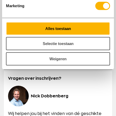
willen we je toestemming vragen om deze
Marketing
gegevens te mogen verwerken en aan evt.
derden, waaronder opdrachtgevers, te
verstrekken.
Ik ga akkoord met bemiddeling door
Alles toestaan
Flexcraft
Selectie toestaan
Verstuur inschrijving
Weigeren
Vragen over inschrijven?
Nick Dobbenberg
Wij helpen jou bij het vinden van dé geschikte