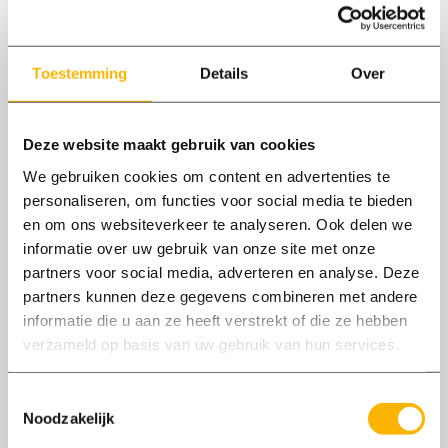
Dan krijg je van ons een super mooi
kledingpakket dat past bij het werk dat jij gaat
Toestemming
Details
Over
doen in ‘t groen. Zo ben je een Happy Worker
vanaf de eerste dag!
Deze website maakt gebruik van cookies
We gebruiken cookies om content en advertenties te
personaliseren, om functies voor social media te bieden
en om ons websiteverkeer te analyseren. Ook delen we
Vacatures
informatie over uw gebruik van onze site met onze
partners voor social media, adverteren en analyse. Deze
Geen vacatures gevonden
partners kunnen deze gegevens combineren met andere
informatie die u aan ze heeft verstrekt of die ze hebben
Bekijk nog meer vacatures
verzameld op basis van uw gebruik van hun services.
Toestemmingsselectie
Noodzakelijk