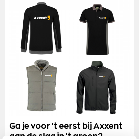
Ga je voor 't eerst bij Axxent
aan de slag in 't groen?