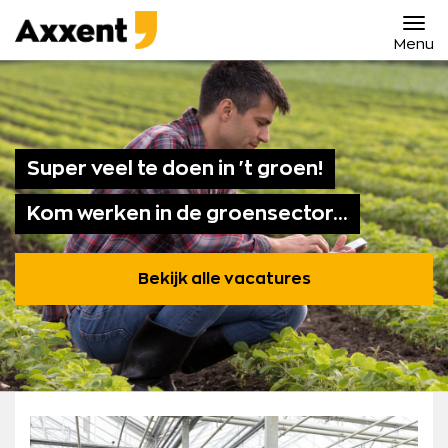
Ga
Axxent
naar
B.V.
Menu
content
Werken in groen
Vacatures
Super veel te doen in 't groen!
Maatwerk
Contact
Kom werken in de groensector...
Bekijk alle vacatures