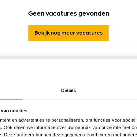
Geen vacatures gevonden
Bekijk nog meer vacatures
aakbaan van
Details
 niet tussen?
 van cookies
an nog niet tussen onze
ent en advertenties te personaliseren, om functies voor social
 ons op. Wij kennen
. Ook delen we informatie over uw gebruik van onze site met on
e. Deze partners kunnen deze gegevens combineren met andere i
nnen vaak een passende