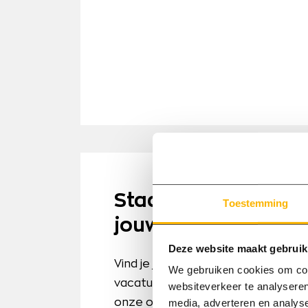
Staat de schoonm
Toestemming
jouw wensen er nog
Deze website maakt gebruik
Vind je jouw ideale schoonmaakba
We gebruiken cookies om cont
vacatures? Neem dan contact met
websiteverkeer te analyseren
media, adverteren en analys
onze opdrachtgevers goed en ku