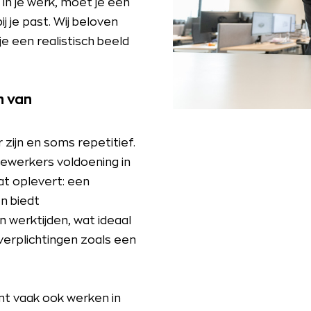
n in je werk, moet je een
 je past. Wij beloven
e een realistisch beeld
n van
ijn en soms repetitief.
werkers voldoening in
at oplevert: een
n biedt
n werktijden, wat ideaal
erplichtingen zoals een
t vaak ook werken in