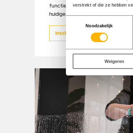
verstrekt of die ze hebben v
functie voor je vinden, zelfs als de
huidige aanbod staat.
Toestemmingsselectie
Noodzakelijk
Inschrijven als werkzoekende
Weigeren