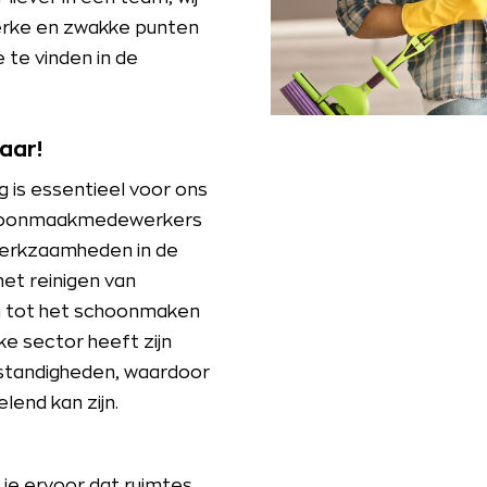
terke en zwakke punten
te vinden in de
aar!
 is essentieel voor ons
 Schoonmaakmedewerkers
 werkzaamheden in de
et reinigen van
n tot het schoonmaken
ke sector heeft zijn
standigheden, waardoor
end kan zijn.
e ervoor dat ruimtes