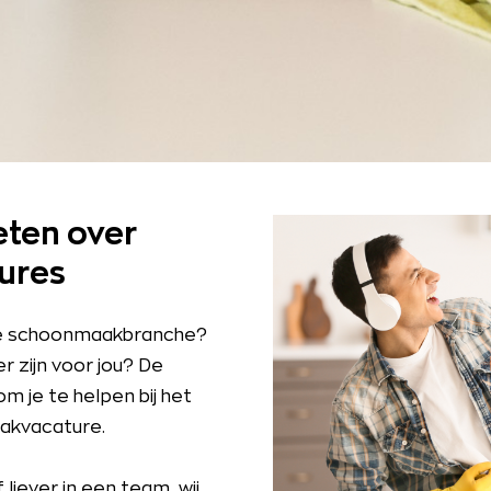
eten over
ures
 de schoonmaakbranche?
r zijn voor jou? De
m je te helpen bij het
akvacature.
 liever in een team, wij