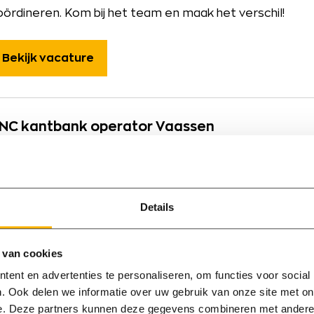
oördineren. Kom bij het team en maak het verschil!
Bekijk vacature
NC kantbank operator Vaassen
Vaassen
40 - 40 uur
€ 3000,00 - € 4000,00 pe
en jij de specialist die we zoeken om onze moderne wer
ersterken? We zijn op zoek naar een enthousiaste CNC
Details
an uitdagingen en graag met de nieuwste machines werk
aarom dit de baan voor jou is!
 van cookies
ent en advertenties te personaliseren, om functies voor social
Bekijk vacature
. Ook delen we informatie over uw gebruik van onze site met on
e. Deze partners kunnen deze gegevens combineren met andere i