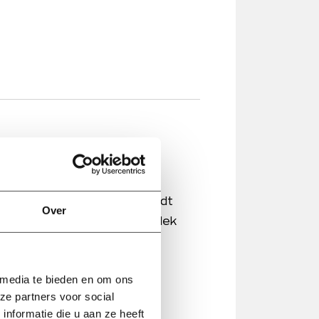
r maand (bruto)
kplaats in Vaassen te
 Kantbank Operator die houdt
Over
t. Lees snel verder en ontdek
 media te bieden en om ons
ze partners voor social
nformatie die u aan ze heeft