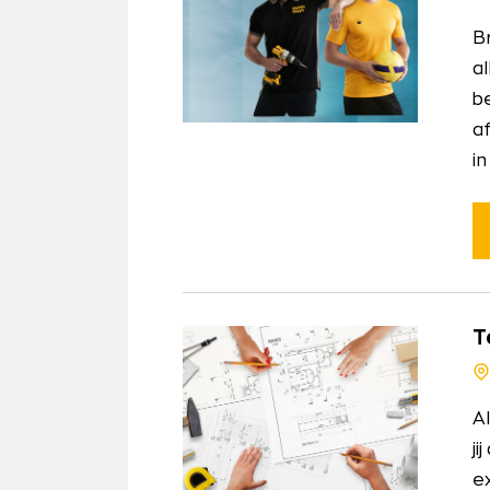
B
a
be
a
i
T
A
ji
e