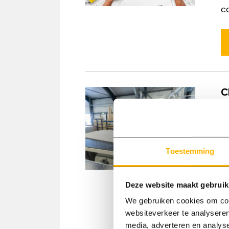
c
C
B
v
Toestemming
v
w
Deze website maakt gebruik
We gebruiken cookies om cont
websiteverkeer te analyseren
media, adverteren en analys