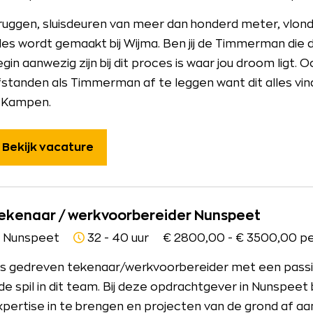
ruggen, sluisdeuren van meer dan honderd meter, vlonde
lles wordt gemaakt bij Wijma. Ben jij de Timmerman die 
gin aanwezig zijn bij dit proces is waar jou droom ligt.
fstanden als Timmerman af te leggen want dit alles vi
n Kampen.
Bekijk vacature
ekenaar / werkvoorbereider Nunspeet
Nunspeet
32 - 40 uur
€ 2800,00 - € 3500,00 pe
ls gedreven tekenaar/werkvoorbereider met een pass
j de spil in dit team. Bij deze opdrachtgever in Nunspee
xpertise in te brengen en projecten van de grond af aa