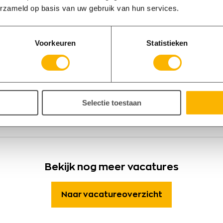
erzameld op basis van uw gebruik van hun services.
eftruckchauffeur Elburg
Elburg
40 - 40 uur
€ 2750,00 - € 3500,00 per m
Voorkeuren
Statistieken
l jij aan de slag bij een toonaangevend bedrijf in Elbur
emotiveerde heftruckbestuurder die bijdraagt aan een s
Selectie toestaan
Bekijk vacature
Bekijk nog meer vacatures
Naar vacatureoverzicht