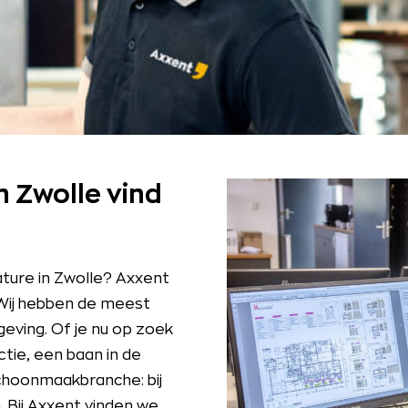
n Zwolle vind
ature in Zwolle? Axxent
 Wij hebben de meest
eving. Of je nu op zoek
tie, een baan in de
schoonmaakbranche: bij
. Bij Axxent vinden we