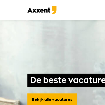
Ga
naar
Axxent
content
B.V.
De beste vacature 
Bekijk alle vacatures