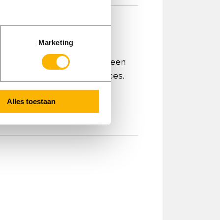
aand (bruto)
Marketing
g? Onze klant is op zoek naar een
oepel lopend logistiek proces.
Alles toestaan