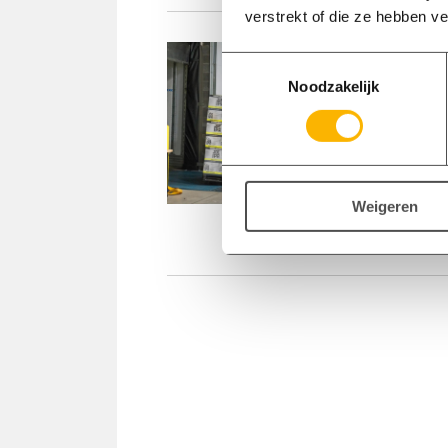
verstrekt of die ze hebben v
H
Toestemmingsselectie
Noodzakelijk
Wi
g
Weigeren