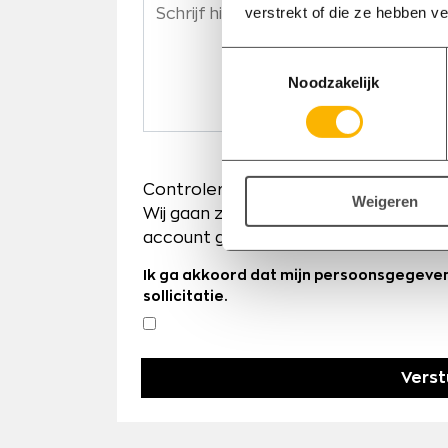
verstrekt of die ze hebben v
Toestemmingsselectie
Noodzakelijk
Controleren en versturen
Weigeren
Wij gaan zorgvuldig om met je perso
account ga je akkoord met onze
pri
Ik ga akkoord dat mijn persoonsgegeve
sollicitatie.
Verstu