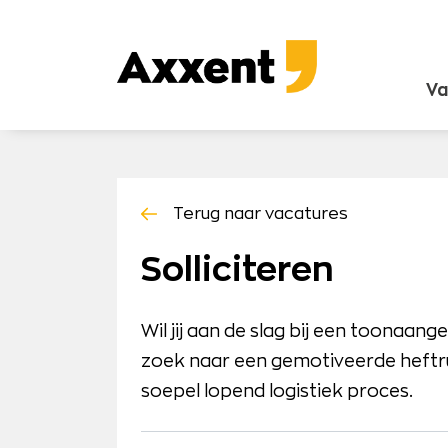
Ga
naar
Axxent
content
B.V.
Va
Terug naar vacatures
Solliciteren
Wil jij aan de slag bij een toonaang
zoek naar een gemotiveerde heftru
soepel lopend logistiek proces.