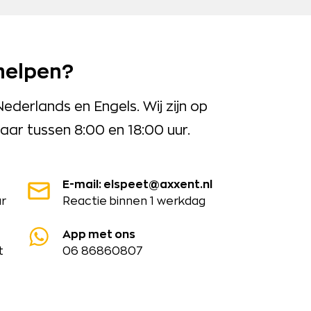
helpen?
erlands en Engels. Wij zijn op
ar tussen 8:00 en 18:00 uur.
E-mail: elspeet@axxent.nl
ar
Reactie binnen 1 werkdag
App met ons
t
06 86860807