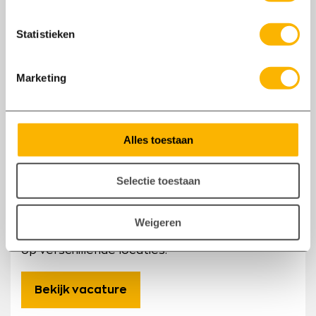
Statistieken
Marketing
Grondwerker Ermelo
Ermelo
€ 2900,00 - € 3500,00 per maand (bruto)
Alles toestaan
Als grondwerker in de GWW werk je dagelijks
aan uiteenlopende projecten, van
Selectie toestaan
grondverzet tot riolering en bestrating.
Samen met je collega’s vertrek je vanuit huis
Weigeren
of de zaak naar de klus en lever je vakwerk
op verschillende locaties.
Bekijk vacature