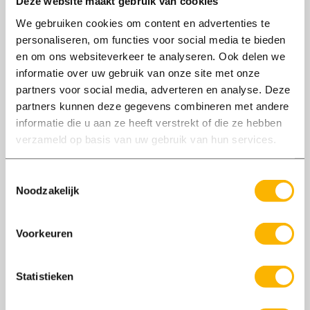
Deze website maakt gebruik van cookies
Wij gaan zorgvuldig om met je
We gebruiken cookies om content en advertenties te
persoonsgegevens. Bij het aanmaken van een
personaliseren, om functies voor social media te bieden
account ga je akkoord met onze
en om ons websiteverkeer te analyseren. Ook delen we
privacystatement
.
informatie over uw gebruik van onze site met onze
Ik ga akkoord dat mijn persoonsgegevens worden
partners voor social media, adverteren en analyse. Deze
verwerkt ten behoeve van mijn sollicitatie.
partners kunnen deze gegevens combineren met andere
informatie die u aan ze heeft verstrekt of die ze hebben
verzameld op basis van uw gebruik van hun services.
Verstuur sollicitatie
Toestemmingsselectie
Noodzakelijk
Vragen over inschrijven?
Voorkeuren
Nick Dobbenberg
Statistieken
Wij helpen jou bij het vinden van dé geschikte