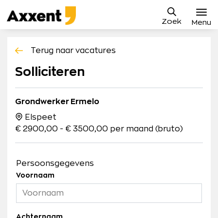
Ga
Axxent
naar
Zoek
B.V.
Menu
content
Vacatures
Terug naar vacatures
Sollicitatieproces
Solliciteren
Waarom Axxent
Grondwerker Ermelo
Blog
Elspeet
€ 2900,00 - € 3500,00 per maand (bruto)
Contact
Mijn Axxent
Persoonsgegevens
Voornaam
Achternaam