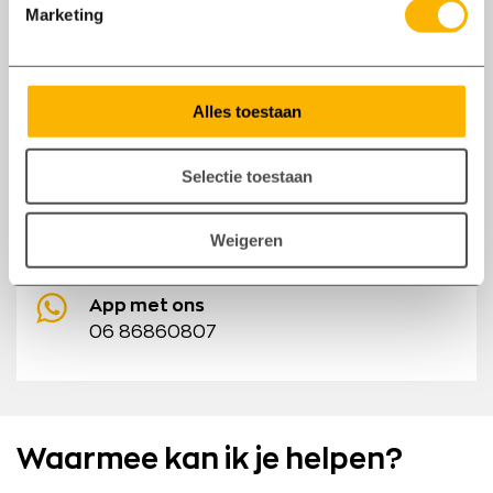
Marketing
baan. Wij zijn op maandag t/m vrijdag
bereikbaar tussen 8:00 en 18:00 uur.
Bel ons:
Alles toestaan
06 86860807
E-mail: ndobbenberg@axxent.nl
Selectie toestaan
Reactie binnen 1 werkdag
Kom bij ons langs
Weigeren
Staverdenseweg 93, 8075 AP Elspeet
App met ons
06 86860807
Waarmee kan ik je helpen?