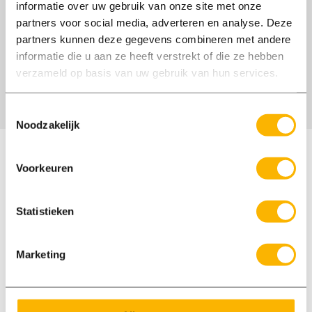
informatie over uw gebruik van onze site met onze
Business
partners voor social media, adverteren en analyse. Deze
LinkedIn
Mail
Phone
partners kunnen deze gegevens combineren met andere
informatie die u aan ze heeft verstrekt of die ze hebben
Bel
06-13767459
verzameld op basis van uw gebruik van hun services.
ons
Toestemmingsselectie
Noodzakelijk
Waarmee kan ik je helpen?
Voorkeuren
Onze medewerkers spreken Nederlands en
Engels. Wij zijn op maandag t/m vrijdag
Statistieken
bereikbaar tussen 8:00 en 18:00 uur.
Marketing
Bel ons: 0577 400 700
Vandaag tot 18:00 bereikbaar
E-mail: elspeet@axxent.nl