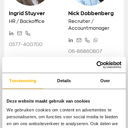
Ingrid Stuyver
Nick Dobbenberg
HR / Backoffice
Recruiter /
Accountmanager
LinkedIn
Mail
Phone
LinkedIn
Mail
Phone
WhatsApp
Bel
0577-400700
ons
Bel
06-86860807
ons
Toestemming
Details
Over
Deze website maakt gebruik van cookies
We gebruiken cookies om content en advertenties te
personaliseren, om functies voor social media te bieden
Theo Bronkhorst
en om ons websiteverkeer te analyseren. Ook delen we
Salesmanager New