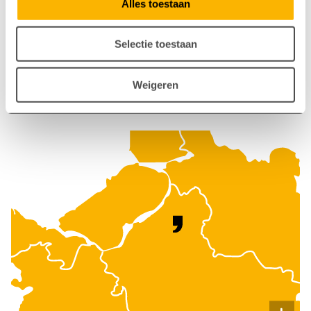
Alles toestaan
Reactie binnen 1 werkdag
Kom bij ons langs
Selectie toestaan
Staverdenseweg 93, Elspeet
App met ons
Weigeren
06 86860807