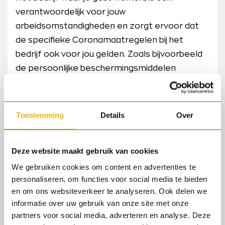
verantwoordelijk voor jouw
arbeidsomstandigheden en zorgt ervoor dat
de specifieke Coronamaatregelen bij het
bedrijf ook voor jou gelden. Zoals bijvoorbeeld
de persoonlijke beschermingsmiddelen
specifiek voor de Coronamaatregelen.
Wat betekent dit voor jou?
Toestemming
Details
Over
je wast regelmatig je handen met water en
zeep;
Deze website maakt gebruik van cookies
je hoest en niest aan de binnenkant van je
We gebruiken cookies om content en advertenties te
elleboog;
personaliseren, om functies voor social media te bieden
je gebruikt papieren zakdoekjes;
en om ons websiteverkeer te analyseren. Ook delen we
informatie over uw gebruik van onze site met onze
je schudt nu geen handen;
partners voor social media, adverteren en analyse. Deze
je houdt voldoende afstand tot je