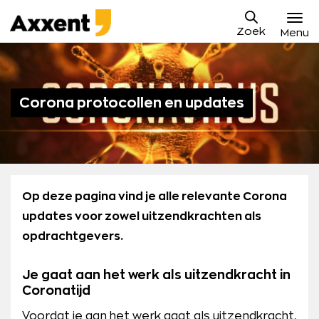
Ga
Axxent
naar
Zoek
B.V.
Menu
content
Vacatures
Sollicitatieproces
Corona protocollen en updates
Waarom Axxent
Blog
Contact
Op deze pagina vind je alle relevante Corona
updates voor zowel uitzendkrachten als
Mijn Axxent
opdrachtgevers.
Je gaat aan het werk als uitzendkracht in
Coronatijd
Voordat je aan het werk gaat als uitzendkracht,