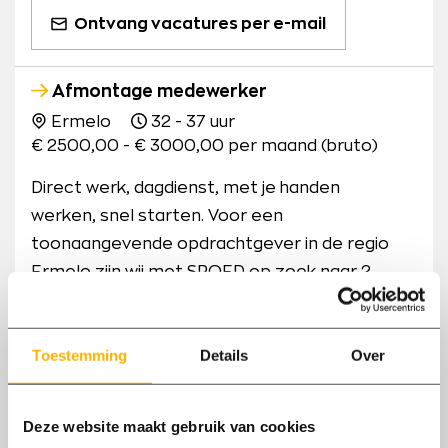
Ontvang vacatures per e-mail
Afmontage medewerker
Ermelo
32 - 37 uur
€ 2500,00 - € 3000,00 per maand (bruto)
Direct werk, dagdienst, met je handen
werken, snel starten. Voor een
toonaangevende opdrachtgever in de regio
Ermelo zijn wij met SPOED op zoek naar 2
Medewerkers Afmontage. Werk jij graag met
je handen, heb je technisch inzicht en wil je
Toestemming
Details
Over
direct aan de slag? Dan is dit jouw kans.
Montagemedewerker hout Ermelo
Deze website maakt gebruik van cookies
Ermelo
37 uur