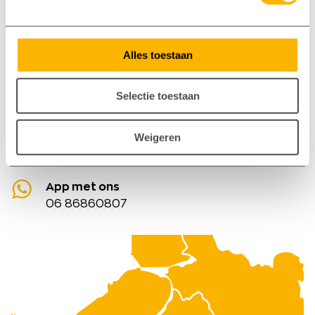
Engels. Wij zijn op maandag t/m vrijdag
bereikbaar tussen 8:00 en 18:00 uur.
Bel ons: 0577 400 700
Alles toestaan
Maandag tot 18:00 bereikbaar
Selectie toestaan
E-mail: elspeet@axxent.nl
Reactie binnen 1 werkdag
Weigeren
Kom bij ons langs
Staverdenseweg 93, Elspeet
App met ons
06 86860807