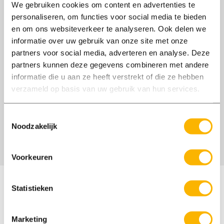
We gebruiken cookies om content en advertenties te
€ 2500,00 - € 3000,00 per maand (bruto)
personaliseren, om functies voor social media te bieden
en om ons websiteverkeer te analyseren. Ook delen we
Je bent graag bezig met je handen, werkt
informatie over uw gebruik van onze site met onze
nauwkeurig en hebt technisch inzicht. En je
partners voor social media, adverteren en analyse. Deze
vindt het mooi om met hout te werken.
partners kunnen deze gegevens combineren met andere
Herken je je hierin? Voor onze opdrachtgever
informatie die u aan ze heeft verstrekt of die ze hebben
zoeken we een enthousiaste
verzameld op basis van uw gebruik van hun services.
montagemedewerker met een houten hart.
Een handige en leergierige collega die hier
Toestemmingsselectie
Noodzakelijk
het vak wil leren. Dit is een echt familiebedrijf.
Voorkeuren
Waarmee kan ik je helpen?
Statistieken
Onze medewerkers spreken Nederlands en
Marketing