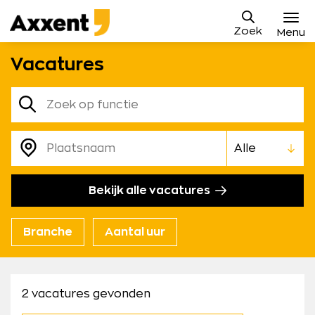
Ga
Axxent
naar
Zoek
B.V.
Menu
content
Vacatures
Vacatures
Zoek
Sollicitatieproces
op
trefwoord
Waarom Axxent
Plaatsnaam
Blog
Binnen
een
Bekijk alle vacatures
Contact
straal
Mijn Axxent
van
Branche
Aantal uur
2 vacatures gevonden