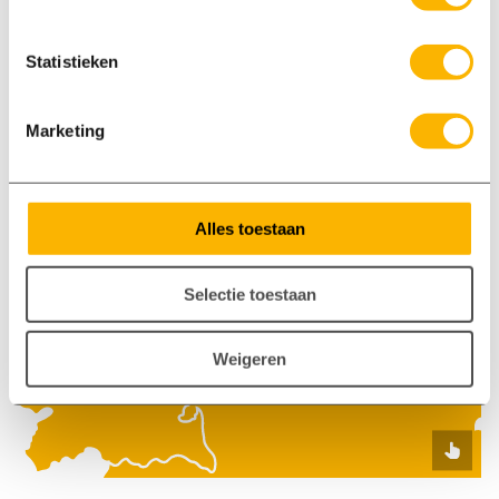
Kom bij ons langs
Staverdenseweg 93, Elspeet
Statistieken
App met ons
06 86860807
Marketing
Alles toestaan
Selectie toestaan
Weigeren