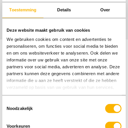
Ontvang vacatures per e-mail
Toestemming
Details
Over
Er zijn geen vacatures gevonden
Deze website maakt gebruik van cookies
We gebruiken cookies om content en advertenties te
personaliseren, om functies voor social media te bieden
Waarmee kan ik je helpen?
en om ons websiteverkeer te analyseren. Ook delen we
informatie over uw gebruik van onze site met onze
Onze medewerkers spreken Nederlands en
partners voor social media, adverteren en analyse. Deze
Engels. Wij zijn op maandag t/m vrijdag
partners kunnen deze gegevens combineren met andere
informatie die u aan ze heeft verstrekt of die ze hebben
bereikbaar tussen 8:00 en 18:00 uur.
verzameld op basis van uw gebruik van hun services.
Bel ons: 0577 400 700
Vandaag tot 18:00 bereikbaar
Toestemmingsselectie
Noodzakelijk
E-mail: elspeet@axxent.nl
Reactie binnen 1 werkdag
Voorkeuren