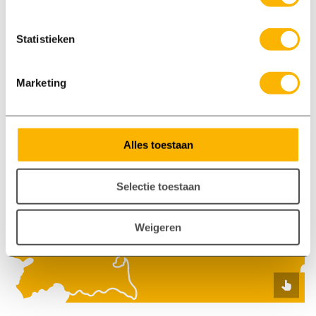
Kom bij ons langs
Staverdenseweg 93, Elspeet
Statistieken
App met ons
06 86860807
Marketing
Alles toestaan
Selectie toestaan
Weigeren