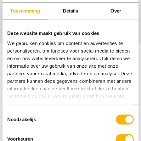
Ontvang vacatures per e-mail
Toestemming
Details
Over
Er zijn geen vacatures gevonden
Deze website maakt gebruik van cookies
We gebruiken cookies om content en advertenties te
personaliseren, om functies voor social media te bieden
Waarmee kan ik je helpen?
en om ons websiteverkeer te analyseren. Ook delen we
informatie over uw gebruik van onze site met onze
Onze medewerkers spreken Nederlands en
partners voor social media, adverteren en analyse. Deze
Engels. Wij zijn op maandag t/m vrijdag
partners kunnen deze gegevens combineren met andere
informatie die u aan ze heeft verstrekt of die ze hebben
bereikbaar tussen 8:00 en 18:00 uur.
verzameld op basis van uw gebruik van hun services.
Bel ons: 0577 400 700
Maandag tot 18:00 bereikbaar
Toestemmingsselectie
Noodzakelijk
E-mail: elspeet@axxent.nl
Reactie binnen 1 werkdag
Voorkeuren