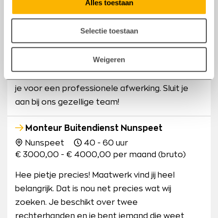
Alles toestaan
Nunspeet?Als gemotiveerde monteur met
oog voor detail speel jij een grote rol in het
Selectie toestaan
creëren van functionele en esthetische
kantoorruimtes. Bij Aluwdoors in Nunspeet
Weigeren
monteer je verschillende wanden en deuren,
werk je aan afwisselende projecten en zorg
je voor een professionele afwerking. Sluit je
aan bij ons gezellige team!
Monteur Buitendienst Nunspeet
Nunspeet
40 - 60 uur
€ 3000,00 - € 4000,00 per maand (bruto)
Hee pietje precies! Maatwerk vind jij heel
belangrijk. Dat is nou net precies wat wij
zoeken. Je beschikt over twee
rechterhanden en je bent iemand die weet