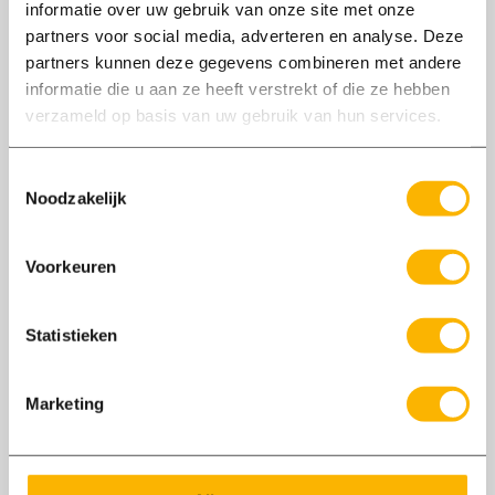
informatie over uw gebruik van onze site met onze
in Kampen.
partners voor social media, adverteren en analyse. Deze
partners kunnen deze gegevens combineren met andere
Lasser deuren en trappen
informatie die u aan ze heeft verstrekt of die ze hebben
verzameld op basis van uw gebruik van hun services.
Nunspeet
40 - 40 uur
€ 3000,00 - € 3500,00 per maand (bruto)
Toestemmingsselectie
Niet piepen en mauwen, maar handjes uit de
Noodzakelijk
mouwen! Jij bent dé koning van de laswereld.
Jij creëert de industriële look die de klanten
Voorkeuren
willen. Dit is jou op het lijf geschreven.
Statistieken
Monteur Kantoorwanden
Nunspeet
40 - 60 uur
€ 3000,00 - € 3500,00 per maand (bruto)
Marketing
Ben jij de monteur voor kantoorwanden die
ons team komt versterken bij Aluwdoors in