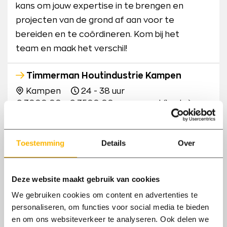
kans om jouw expertise in te brengen en
projecten van de grond af aan voor te
bereiden en te coördineren. Kom bij het
team en maak het verschil!
Timmerman Houtindustrie Kampen
Kampen
24 - 38 uur
€ 3000,00 - € 3500,00 per maand (bruto)
Bruggen, sluisdeuren van meer dan honderd
meter, vlonders en ga zo maar door.. Dit alles
Toestemming
Details
Over
wordt gemaakt bij Wijma. Ben jij de
Timmerman die dit alles kan bouwen? Vanaf
Deze website maakt gebruik van cookies
het begin aanwezig zijn bij dit proces is waar
We gebruiken cookies om content en advertenties te
jou droom ligt. Ook hoef je nooit meer lange
personaliseren, om functies voor social media te bieden
afstanden als Timmerman af te leggen want
en om ons websiteverkeer te analyseren. Ook delen we
dit alles vindt plaats op een vaste werkplek