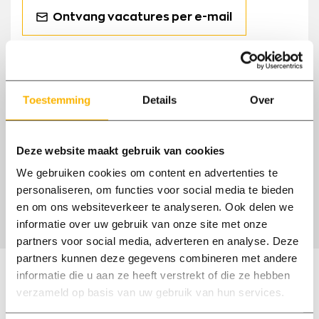
Ontvang vacatures per e-mail
Vrachtwagenchauffeur CE Nijkerk
Nijkerk
30 - 40 uur
Toestemming
Details
Over
€ 3373,00 per maand (bruto)
Het beste uit jezelf halen, slimme
Deze website maakt gebruik van cookies
oplossingen creëren en een uitdagende
We gebruiken cookies om content en advertenties te
baan aangaan in een dynamische logistieke
personaliseren, om functies voor social media te bieden
organisatie in de omgeving van Nijkerk!
en om ons websiteverkeer te analyseren. Ook delen we
informatie over uw gebruik van onze site met onze
partners voor social media, adverteren en analyse. Deze
partners kunnen deze gegevens combineren met andere
Waarmee kan ik je helpen?
informatie die u aan ze heeft verstrekt of die ze hebben
verzameld op basis van uw gebruik van hun services.
Onze medewerkers spreken Nederlands en