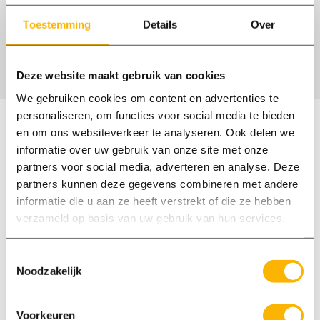
Ontvang vacatures per e-mail
Toestemming
Details
Over
Er zijn geen vacatures gevonden
Deze website maakt gebruik van cookies
We gebruiken cookies om content en advertenties te
personaliseren, om functies voor social media te bieden
Waarmee kan ik je helpen?
en om ons websiteverkeer te analyseren. Ook delen we
informatie over uw gebruik van onze site met onze
Onze medewerkers spreken Nederlands en
partners voor social media, adverteren en analyse. Deze
Engels. Wij zijn op maandag t/m vrijdag
partners kunnen deze gegevens combineren met andere
informatie die u aan ze heeft verstrekt of die ze hebben
bereikbaar tussen 8:00 en 18:00 uur.
verzameld op basis van uw gebruik van hun services.
Bel ons: 0577 400 700
Vandaag tot 18:00 bereikbaar
Toestemmingsselectie
Noodzakelijk
E-mail: elspeet@axxent.nl
Reactie binnen 1 werkdag
Voorkeuren