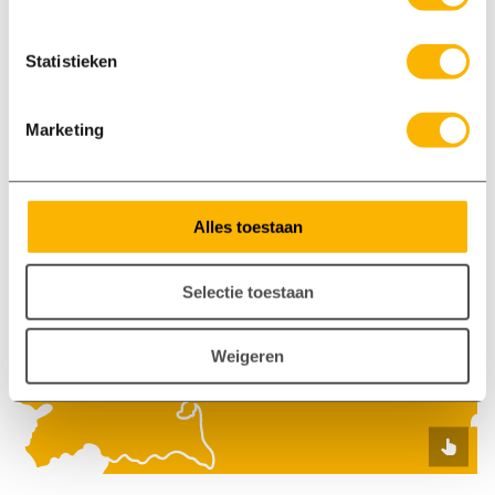
Kom bij ons langs
Staverdenseweg 93, Elspeet
Statistieken
App met ons
06 86860807
Marketing
Alles toestaan
Selectie toestaan
Weigeren