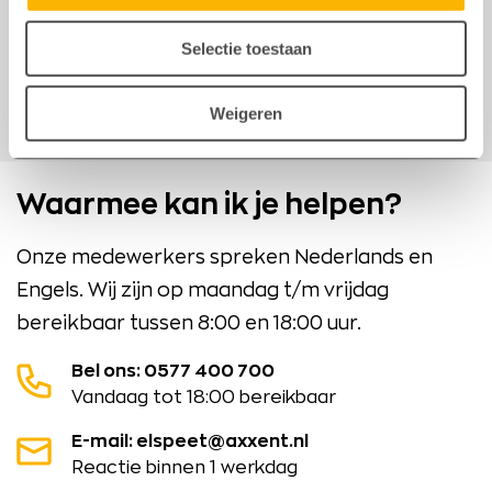
huidige omstandigheden?
Selectie toestaan
Bekijk meer artikelen
Weigeren
Waarmee kan ik je helpen?
Onze medewerkers spreken Nederlands en
Engels. Wij zijn op maandag t/m vrijdag
bereikbaar tussen 8:00 en 18:00 uur.
Bel ons: 0577 400 700
Vandaag tot 18:00 bereikbaar
E-mail: elspeet@axxent.nl
Reactie binnen 1 werkdag