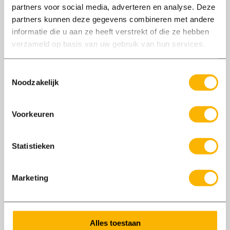
partners voor social media, adverteren en analyse. Deze
partners kunnen deze gegevens combineren met andere
informatie die u aan ze heeft verstrekt of die ze hebben
verzameld op basis van uw gebruik van hun services.
Toestemmingsselectie
Noodzakelijk
26/06
Voorkeuren
2020
Statistieken
Hoe gaat Axxent Groep om met het
Coronavirus?
De piek van het coronavirus ligt gelukkig al
Marketing
weer achter ons. Ook Axxent Groep en onze
medewerkers hebben hier mee te maken
gehad. Hoe gaan wij op dit moment om met de
Alles toestaan