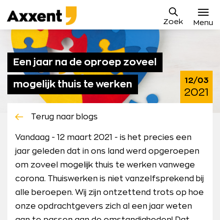
Ga
Axxent
naar
Zoek
B.V.
Menu
content
Vacatures
Een jaar na de oproep zoveel
Sollicitatieproces
12/03
mogelijk thuis te werken
Waarom Axxent
2021
Blog
Terug naar blogs
Contact
Vandaag - 12 maart 2021 - is het precies een
jaar geleden dat in ons land werd opgeroepen
Mijn Axxent
om zoveel mogelijk thuis te werken vanwege
corona. Thuiswerken is niet vanzelfsprekend bij
alle beroepen. Wij zijn ontzettend trots op hoe
onze opdrachtgevers zich al een jaar weten