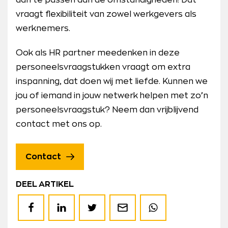
aan te passen aan de omstandigheden! Dat
vraagt flexibiliteit van zowel werkgevers als
werknemers.
Ook als HR partner meedenken in deze
personeelsvraagstukken vraagt om extra
inspanning, dat doen wij met liefde. Kunnen we
jou of iemand in jouw netwerk helpen met zo’n
personeelsvraagstuk? Neem dan vrijblijvend
contact met ons op.
Contact
DEEL ARTIKEL
Deel
Deel
Deel
Deel
Deel
op
op
op
via
op
Facebook
LinkedIn
Twitter
de
WhatsApp