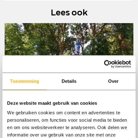
mail
Lees ook
17/07
2020
Toestemming
Details
Over
Zo draagt Axxent bij aan een zomer zonder
jeuk.
Deze website maakt gebruik van cookies
We gebruiken cookies om content en advertenties te
In 2019 werden we allemaal geplaagd door de
personaliseren, om functies voor social media te bieden
eikenprocessierups. Kijk hoe de medewerkers
en om ons websiteverkeer te analyseren. Ook delen we
van Axxent werken aan de bestrijding.
informatie over uw gebruik van onze site met onze