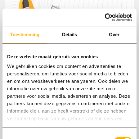
Toestemming
Details
Over
Deze website maakt gebruik van cookies
We gebruiken cookies om content en advertenties te
24/04
personaliseren, om functies voor social media te bieden
2024
en om ons websiteverkeer te analyseren. Ook delen we
informatie over uw gebruik van onze site met onze
Boost je Werkgeluk: Vijf Essentiële
partners voor social media, adverteren en analyse. Deze
Inzichten
partners kunnen deze gegevens combineren met andere
Jouw persoonlijke rol in jouw werkgeluk is
informatie die u aan ze heeft verstrekt of die ze hebben
verzameld op basis van uw gebruik van hun services.
essentieel. Ontdek vijf manieren waarop je zelf
kunt bijdragen aan het genieten van je werk.
Toestemmingsselectie