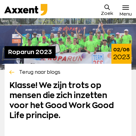
Ga
Axxent
naar
Zoek
B.V.
Menu
content
Vacatures
Sollicitatieproces
02/06
Roparun 2023
Waarom Axxent
2023
Blog
Terug naar blogs
Contact
Klasse! We zijn trots op
mensen die zich inzetten
Mijn Axxent
voor het Good Work Good
Life principe.