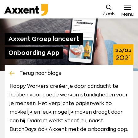
Ga
Axxent
naar
Zoek
B.V.
Menu
content
Vacatures
Axxent Groep lanceert
Sollicitatieproces
23/03
Onboarding App
Waarom Axxent
2021
Blog
Terug naar blogs
Contact
Happy Workers creëer je door aandacht te
hebben voor goede werkomstandigheden voor
Mijn Axxent
je mensen. Het verplichte papierwerk zo
makkelijk en leuk mogelijk maken draagt daar
aan bij. Daarom werkt vanaf nu, naast
DutchDays óók Axxent met de onboarding app.