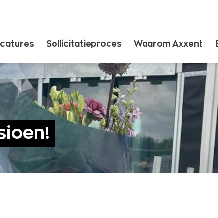
catures
Sollicitatieproces
Waarom Axxent
sioen!