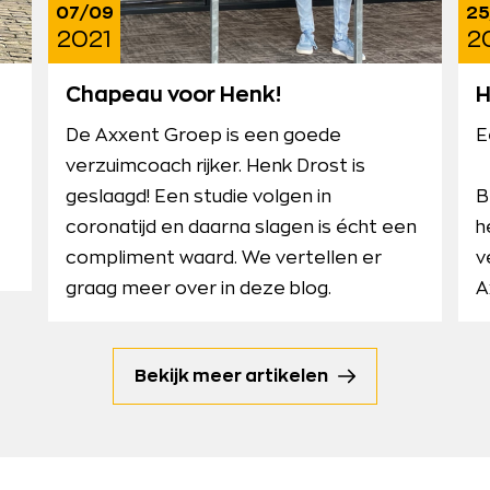
07/09
25
2021
2
Chapeau voor Henk!
H
De Axxent Groep is een goede
E
verzuimcoach rijker. Henk Drost is
geslaagd! Een studie volgen in
B
coronatijd en daarna slagen is écht een
h
compliment waard. We vertellen er
v
graag meer over in deze blog.
A
Bekijk meer artikelen