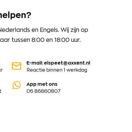
helpen?
erlands en Engels. Wij zijn op
ar tussen 8:00 en 18:00 uur.
E-mail: elspeet@axxent.nl
ar
Reactie binnen 1 werkdag
App met ons
t
06 86860807