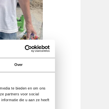
Over
 media te bieden en om ons
ze partners voor social
Deel
Deel
Deel
nformatie die u aan ze heeft
op
via
op
In
Twitter
de
WhatsApp