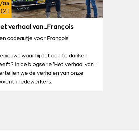
/05
021
et verhaal van...François
en cadeautje voor François!
enieuwd waar hij dat aan te danken
eeft? In de blogserie 'Het verhaal van...'
ertellen we de verhalen van onze
xxent medewerkers.