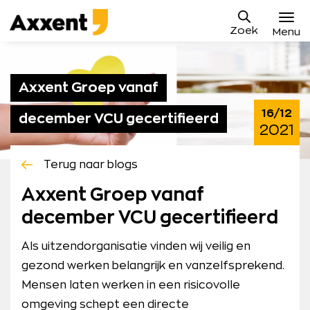
Ga
Axxent
naar
Zoek
B.V.
Menu
content
Vacatures
Axxent Groep vanaf
Sollicitatieproces
16/12
december VCU gecertifieerd
Waarom Axxent
2021
Blog
Terug naar blogs
Contact
Axxent Groep vanaf
december VCU gecertifieerd
Mijn Axxent
Als uitzendorganisatie vinden wij veilig en
gezond werken belangrijk en vanzelfsprekend.
Mensen laten werken in een risicovolle
omgeving schept een directe