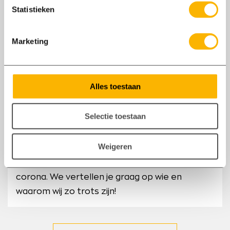
Statistieken
Marketing
12/03
2021
Alles toestaan
Een jaar na de oproep zoveel mogelijk thuis
te werken
Selectie toestaan
Vandaag - 12 maart 2021 - is het precies een
Weigeren
jaar geleden dat in ons land werd opgeroepen
om zoveel mogelijk thuis te werken vanwege
corona. We vertellen je graag op wie en
waarom wij zo trots zijn!