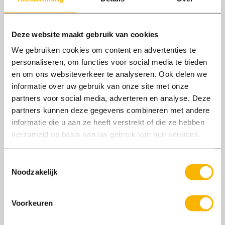
07/11
2023
Deze website maakt gebruik van cookies
Metaalbewerkers
We gebruiken cookies om content en advertenties te
personaliseren, om functies voor social media te bieden
Axxent heeft een paar toffe vacatures voor
en om ons websiteverkeer te analyseren. Ook delen we
metaalbewerking!
informatie over uw gebruik van onze site met onze
partners voor social media, adverteren en analyse. Deze
partners kunnen deze gegevens combineren met andere
informatie die u aan ze heeft verstrekt of die ze hebben
verzameld op basis van uw gebruik van hun services.
Toestemmingsselectie
Noodzakelijk
Voorkeuren