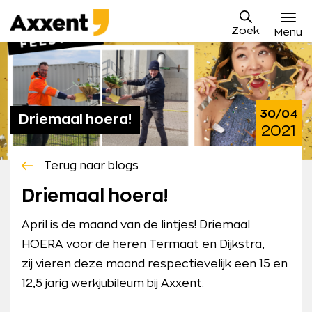
Ga
Axxent
naar
Zoek
B.V.
Menu
content
Vacatures
Sollicitatieproces
30/04
Driemaal hoera!
Waarom Axxent
2021
Blog
Terug naar blogs
Contact
Driemaal hoera!
Mijn Axxent
April is de maand van de lintjes! Driemaal
HOERA voor de heren Termaat en Dijkstra,
zij vieren deze maand respectievelijk een 15 en
12,5 jarig werkjubileum bij Axxent.