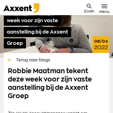
Ga
Axxent
naar
Robbie Maatman tekent deze
Zoek
B.V.
Menu
content
week voor zijn vaste
Vacatures
aanstelling bij de Axxent
Sollicitatieproces
08/04
Groep
Waarom Axxent
2022
Blog
Terug naar blogs
Contact
Robbie Maatman tekent
deze week voor zijn vaste
Mijn Axxent
aanstelling bij de Axxent
Groep