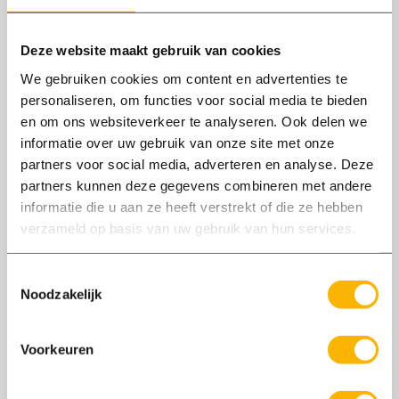
Axxent Groep opnieuw gecertificeerd
Deze website maakt gebruik van cookies
volgens de nationale NEN 4400-1 norm
We gebruiken cookies om content en advertenties te
Vanwege de inleners- en keten
personaliseren, om functies voor social media te bieden
aansprakelijkheid is het voor bedrijven
en om ons websiteverkeer te analyseren. Ook delen we
informatie over uw gebruik van onze site met onze
verstandig te kiezen voor een uitzendbureau
partners voor social media, adverteren en analyse. Deze
dat gecertificeerd is volgens de nationale NEN
partners kunnen deze gegevens combineren met andere
4400-1 norm.
informatie die u aan ze heeft verstrekt of die ze hebben
verzameld op basis van uw gebruik van hun services.
Toestemmingsselectie
Noodzakelijk
Voorkeuren