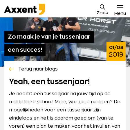
Ga
Axxent
naar
Zoek
B.V.
Menu
content
Vacatures
Zo maak je van je tussenjaar
Sollicitatieproces
01/08
een succes!
Waarom Axxent
2019
Blog
Terug naar blogs
Contact
Yeah, een tussenjaar!
Mijn Axxent
Je neemt een tussenjaar na jouw tijd op de
middelbare school! Maar, wat ga je nu doen? De
mogelijkheden voor een tussenjaar zijn
eindeloos en het is daarom goed om (van te
voren) een plan te maken voor het invullen van