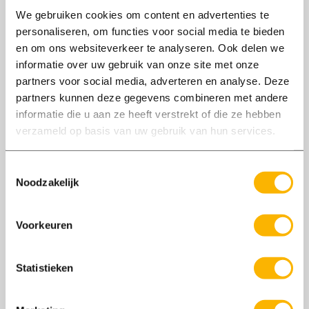
Een mooie opleiding waar jouw geduld en
We gebruiken cookies om content en advertenties te
kwaliteiten goed van pas zullen komen! Geniet
personaliseren, om functies voor social media te bieden
van je bierpakketje ;)
en om ons websiteverkeer te analyseren. Ook delen we
informatie over uw gebruik van onze site met onze
DEEL ARTIKEL
partners voor social media, adverteren en analyse. Deze
partners kunnen deze gegevens combineren met andere
Deel
Deel
Deel
Deel
Deel
informatie die u aan ze heeft verstrekt of die ze hebben
op
op
op
via
op
verzameld op basis van uw gebruik van hun services.
Facebook
LinkedIn
Twitter
de
WhatsApp
mail
Lees ook
Toestemmingsselectie
Noodzakelijk
Voorkeuren
Statistieken