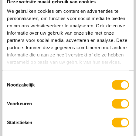
Deze website maakt gebruik van cookies
Axxent Groep. Martijn gaat aan de slag als
accountmanager voor de vestiging
We gebruiken cookies om content en advertenties te
personaliseren, om functies voor social media te bieden
Bunschoten-Spakenburg.
en om ons websiteverkeer te analyseren. Ook delen we
informatie over uw gebruik van onze site met onze
Direct vanaf de eerste werkdag proberen wij
partners voor social media, adverteren en analyse. Deze
er alles aan te doen om Martijn zo snel en
partners kunnen deze gegevens combineren met andere
goed mogelijk thuis te laten raken in de het
informatie die u aan ze heeft verstrekt of die ze hebben
bedrijf, de werkzaamheden en de branche. We
verzameld op basis van uw gebruik van hun services.
vroegen Martijn naar zijn ervaring over de
Toestemmingsselectie
eerste twee weken na zijn start.
Noodzakelijk
Voorkeuren
Statistieken