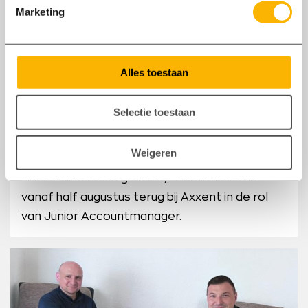
Marketing
Alles toestaan
03/06
2022
Selectie toestaan
Arbeidscontract getekend door David
Weigeren
Bleijenberg.
Na een mooie stage in 20/21 zien we David
vanaf half augustus terug bij Axxent in de rol
van Junior Accountmanager.