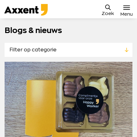
Ga
Axxent
naar
Zoek
B.V.
Menu
content
Vacatures
Blogs & nieuws
Sollicitatieproces
Filter op categorie
Waarom Axxent
Blog
Contact
Mijn Axxent